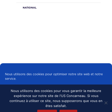
NATIONAL
Nous utilisons des cookies pour optimiser notre site web et notre
service.
Nous utilisons des cookies pour vous garantir la meilleure
Tous les cookies
expérience sur notre site de l'US Concarneau. Si vous
© 2024 US CONCARNEAU, TOUS DROITS
continuez à utiliser ce site, nous supposerons que vous en
RÉSERVÉS.
MENTIONS LÉGALES
•
Refuser
êtes satisfait.
CONFIDENTIALITÉ