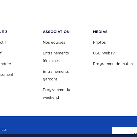
UE 3
ASSOCIATION
MEDIAS
ctif
Nos équipes
Photos
f
Entrainements
USC WebTv
féminines
endrier
Programme de match
Entrainements
ssement
garçons
Programme du
weekend
ice.
To