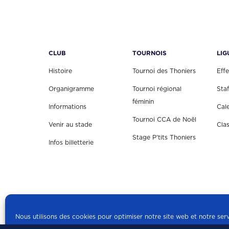
CLUB
TOURNOIS
LIG
Histoire
Tournoi des Thoniers
Effe
Organigramme
Tournoi régional
Staf
féminin
Informations
Cal
Tournoi CCA de Noël
Venir au stade
Cla
Stage P'tits Thoniers
Infos billetterie
Nous utilisons des cookies pour optimiser notre site web et notre serv