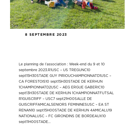
8 SEPTEMBRE 2023
Le planning de l’association : Week-
end du 9 et 10 septembre 2023
Le planning de l’association : Week-end du 9 et 10
septembre 2023.R1USC – US TREGUNC10
sept15H30STADE GUY PIRIOUCHAMPIONNATD1USC –
CA FORESTOIS10 sept15H30STADE DE KERHUN
1CHAMPIONNATD2USC – AEG ERGUE GABERIC10
sept13H30STADE DE KERHUN 1CHAMPIONNATFUTSAL
R1GUISCRIFF – USC7 sept21H00SALLE DE
GUISCRIFFAMICALSENIORS FEMININESUSC – EA ST
RENAN10 sept15H00STADE DE KERHUN 4AMICALU19
NATIONALUSC – FC GIRONDINS DE BORDEAUX10
sept11H00STADE...