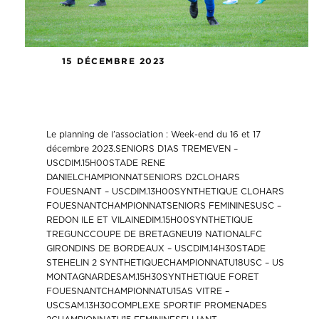
15 DÉCEMBRE 2023
Le planning de l’association : Week-
end du 16 et 17 décembre 2023.
Le planning de l’association : Week-end du 16 et 17
décembre 2023.SENIORS D1AS TREMEVEN –
USCDIM.15H00STADE RENE
DANIELCHAMPIONNATSENIORS D2CLOHARS
FOUESNANT – USCDIM.13H00SYNTHETIQUE CLOHARS
FOUESNANTCHAMPIONNATSENIORS FEMININESUSC –
REDON ILE ET VILAINEDIM.15H00SYNTHETIQUE
TREGUNCCOUPE DE BRETAGNEU19 NATIONALFC
GIRONDINS DE BORDEAUX – USCDIM.14H30STADE
STEHELIN 2 SYNTHETIQUECHAMPIONNATU18USC – US
MONTAGNARDESAM.15H30SYNTHETIQUE FORET
FOUESNANTCHAMPIONNATU15AS VITRE –
USCSAM.13H30COMPLEXE SPORTIF PROMENADES