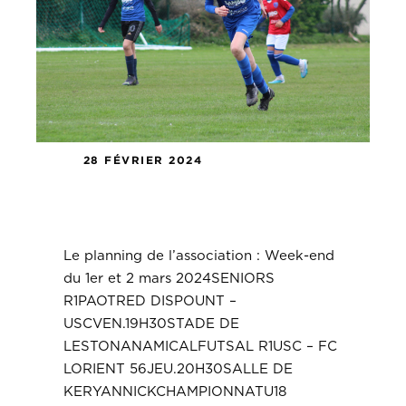
28 FÉVRIER 2024
Le planning de l’association :
Week-end du 1er et 2 mars 2024
Le planning de l’association : Week-end
du 1er et 2 mars 2024SENIORS
R1PAOTRED DISPOUNT –
USCVEN.19H30STADE DE
LESTONANAMICALFUTSAL R1USC – FC
LORIENT 56JEU.20H30SALLE DE
KERYANNICKCHAMPIONNATU18