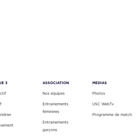
UE 3
ASSOCIATION
MEDIAS
ctif
Nos équipes
Photos
f
Entrainements
USC WebTv
féminines
endrier
Programme de match
Entrainements
ssement
garçons