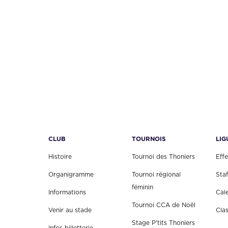
CLUB
TOURNOIS
LIG
Histoire
Tournoi des Thoniers
Effe
Organigramme
Tournoi régional
Staf
féminin
Informations
Cal
Tournoi CCA de Noël
Venir au stade
Cla
Stage P'tits Thoniers