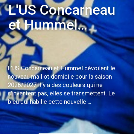
L'US Concarneau
et Hummel
dévoilent le
nouveau maillot
domicile pour la
L'US Concarneau et Hummel dévoilent le
nouveau maillot domicile pour la saison
saison
2026/2027 Il y a des couleurs qui ne
s'inventent pas, elles se transmettent. Le
2026/2027
bleu qui habille cette nouvelle ...