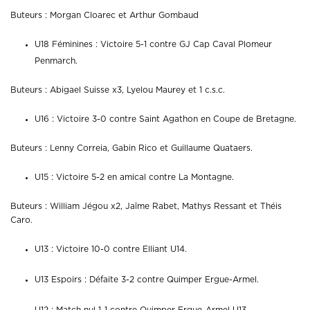
Buteurs : Morgan Cloarec et Arthur Gombaud
U18 Féminines : Victoire 5-1 contre GJ Cap Caval Plomeur
Penmarch.
Buteurs : Abigael Suisse x3, Lyelou Maurey et 1 c.s.c.
U16 : Victoire 3-0 contre Saint Agathon en Coupe de Bretagne.
Buteurs : Lenny Correia, Gabin Rico et Guillaume Quataers.
U15 : Victoire 5-2 en amical contre La Montagne.
Buteurs : William Jégou x2, Jaïme Rabet, Mathys Ressant et Théis
Caro.
U13 : Victoire 10-0 contre Elliant U14.
U13 Espoirs : Défaite 3-2 contre Quimper Ergue-Armel.
U12 : Match nul 1-1 contre Quimper Ergue-Armel U13.