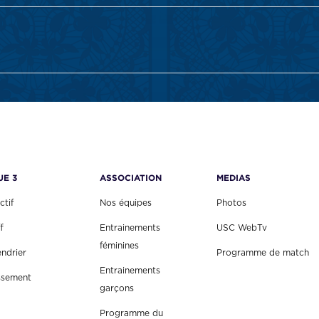
UE 3
ASSOCIATION
MEDIAS
ctif
Nos équipes
Photos
f
Entrainements
USC WebTv
féminines
endrier
Programme de match
Entrainements
ssement
garçons
Programme du