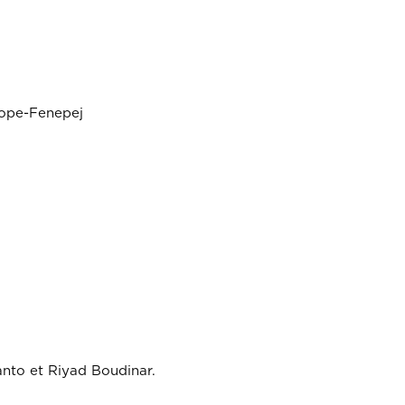
Gope-Fenepej
anto et Riyad Boudinar.