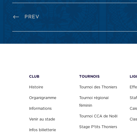
PREV
CLUB
TOURNOIS
LIG
Histoire
Tournoi des Thoniers
Effe
Organigramme
Tournoi régional
Staf
féminin
Informations
Cal
Tournoi CCA de Noël
Venir au stade
Cla
Stage P'tits Thoniers
Infos billetterie