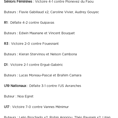
Séniors Féminines
: Victoire 4-1 contre Plonevez du Faou
Buteurs : Flavie Gabillaud x2, Caroline Vivier, Audrey Gouyec
R1
: Défaite 4-2 contre Guipavas
Buteurs : Edwin Maanane et Vincent Bouquet
R3
: Victoire 2-0 contre Fouesnant
Buteurs : Kieran Stervinou et Nelson Cambona
D1
: Victoire 2-1 contre Ergué-Gabéric
Buteurs : Lucas Moreau-Pascal et Brahim Camara
U19 Nationaux
: Défaite 3-1 contre l’US Avranches
Buteur : Noa Egret
U17
: Victoire 7-0 contre Vannes Ménimur
Buteurs : Lelio Brochado x2, Robin Appriou, Théo Paugam x2, Lilian