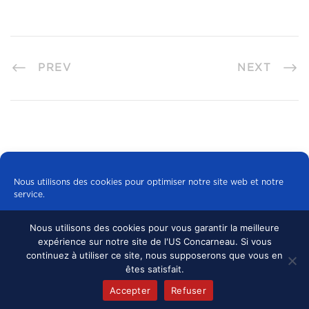
PREV
NEXT
Nous utilisons des cookies pour optimiser notre site web et notre
service.
Nous utilisons des cookies pour vous garantir la meilleure
Tous les cookies
expérience sur notre site de l'US Concarneau. Si vous
© 2024 US CONCARNEAU, TOUS DROITS
continuez à utiliser ce site, nous supposerons que vous en
RÉSERVÉS.
MENTIONS LÉGALES
•
Refuser
êtes satisfait.
CONFIDENTIALITÉ
Accepter
Refuser
Politique de cookies
mentions légales