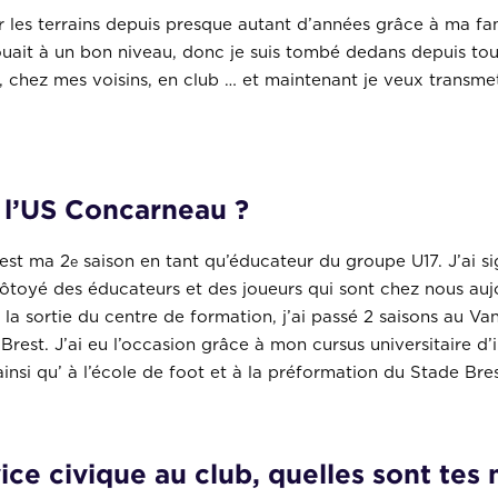
sur les terrains depuis presque autant d’années grâce à ma f
uait à un bon niveau, donc je suis tombé dedans depuis tout 
n, chez mes voisins, en club … et maintenant je veux transme
 l’US Concarneau ?
’est ma 2
saison en tant qu’éducateur du groupe U17. J’ai s
e
côtoyé des éducateurs et des joueurs qui sont chez nous a
 la sortie du centre de formation, j’ai passé 2 saisons au V
rest. J’ai eu l’occasion grâce à mon cursus universitaire d
ainsi qu’ à l’école de foot et à la préformation du Stade Bres
ce civique au club, quelles sont tes 