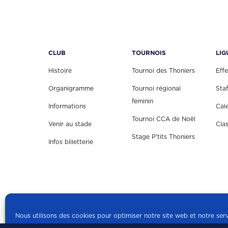
CLUB
TOURNOIS
LIG
Histoire
Tournoi des Thoniers
Effe
Organigramme
Tournoi régional
Staf
féminin
Informations
Cal
Tournoi CCA de Noël
Venir au stade
Cla
Stage P'tits Thoniers
Infos billetterie
Nous utilisons des cookies pour optimiser notre site web et notre serv