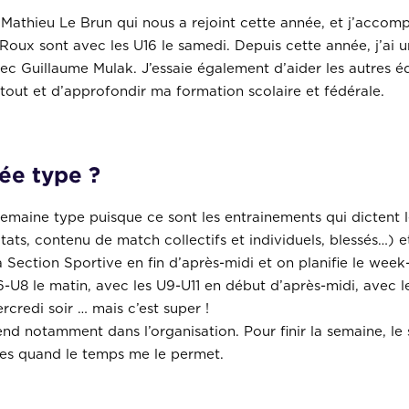
 Mathieu Le Brun qui nous a rejoint cette année, et j’acco
Roux sont avec les U16 le samedi. Depuis cette année, j’ai u
ec Guillaume Mulak. J’essaie également d’aider les autres éd
out et d’approfondir ma formation scolaire et fédérale.
ée type ?
semaine type puisque ce sont les entrainements qui dictent 
ts, contenu de match collectifs et individuels, blessés…) et 
 Section Sportive en fin d’après-midi et on planifie le week
U6-U8 le matin, avec les U9-U11 en début d’après-midi, avec l
rcredi soir … mais c’est super !
end notamment dans l’organisation. Pour finir la semaine, le
unes quand le temps me le permet.