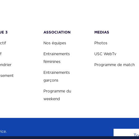
UE 3
ASSOCIATION
MEDIAS
ctif
Nos équipes
Photos
f
Entrainements
USC WebTv
féminines
endrier
Programme de match
Entrainements
ssement
garçons
Programme du
weekend
ice.
To