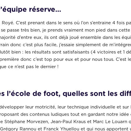
l’équipe réserve…
 Royé. C’est prenant dans le sens où l’on s’entraine 4 fois p
a se passe très bien, je prends vraiment mon pied dans cett
ajorité d’entre eux, ils ont déjà joué ensemble dans les équi
rain donc c’est plus facile, j’essaie simplement de m’intégre
utôt bien : les résultats sont satisfaisants (4 victoires et 1 
remière donc c’est top pour eux et pour nous tous. C’est l
e ce n’est pas le dernier !
s l’école de foot, quelles sont les di
 développer leur motricité, leur technique individuelle et su
en proposant des contenus ludiques tout en gardant notre idée 
 Stéphane Morvezen, Jean-Paul Kraus et Marc Le Louarn qui 
Grégory Rannou et Franck Yhuellou et qui nous apportent un