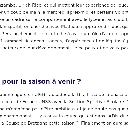
ambo, Ulrich Rice, et qui mettent leur expérience de joueu
r un coup de main le mercredi après-midi et certains volont
ose un cadre sur le comportement avec le lycée et au club. L
 plan sportif, on cherche avec Mathieu à approfondir leurs q
Personnellement, je m’attache à avoir un rôle d’accompagna
fisamment de connaissances, d’expérience et de légitimité 
nt acteurs de leur développement. Je ne peux et ne veux pas 
pour la saison à venir ?
re bonne figure en U16R1, accéder à la R1 à l’issu de la phas
ampionnat de France UNSS avec la Section Sportive Scolaire.
a ne m’empêche pas d’être ambitieux et je ne doute pas que 
 en championnat. Il y a aussi la coupe qui est dans l’ADN d
a Coupe de Bretagne cette saison ? Finalement on aura sans