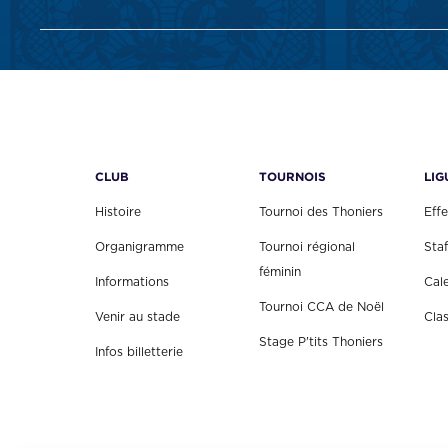
CLUB
TOURNOIS
LIG
Histoire
Tournoi des Thoniers
Effe
Organigramme
Tournoi régional
Staf
féminin
Informations
Cal
Tournoi CCA de Noël
Venir au stade
Cla
Stage P'tits Thoniers
Infos billetterie