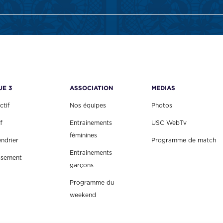
UE 3
ASSOCIATION
MEDIAS
ctif
Nos équipes
Photos
f
Entrainements
USC WebTv
féminines
endrier
Programme de match
Entrainements
ssement
garçons
Programme du
weekend