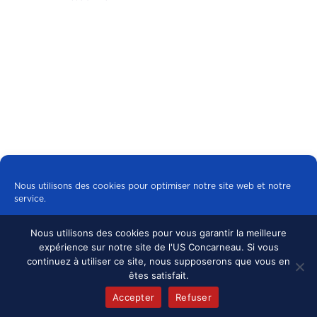
Nous utilisons des cookies pour optimiser notre site web et notre
service.
Nous utilisons des cookies pour vous garantir la meilleure
Tous les cookies
expérience sur notre site de l'US Concarneau. Si vous
© 2024 US CONCARNEAU, TOUS DROITS
continuez à utiliser ce site, nous supposerons que vous en
RÉSERVÉS.
MENTIONS LÉGALES
•
Refuser
êtes satisfait.
CONFIDENTIALITÉ
Accepter
Refuser
Politique de cookies
mentions légales