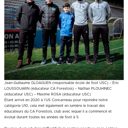
Jean-Guillaume GLOAGUEN (responsable école de foot USC) – Éric
LOUSSOUARN (éducateur CA Forestois) – Nathan PLOUHINEC
(éducateur USC) – Maxime ROSA (éducateur USC)
Étant arrivé en 2020 à l’US Concarneau pour rejoindre notre
catégorie U10, cela met également en lumière le travail des
éducateurs du CA Forestois, club avec lequel il a commencé et
évolué durant toutes les années de foot à 5.