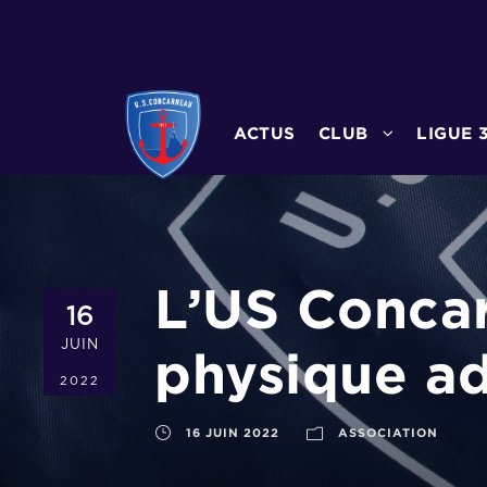
ACTUS
CLUB
LIGUE 
L’US Concar
16
JUIN
physique ad
2022
16 JUIN 2022
ASSOCIATION