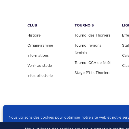
CLUB
TOURNOIS
LIG
Histoire
Tournoi des Thoniers
Effe
Organigramme
Tournoi régional
Staf
féminin
Informations
Cal
Tournoi CCA de Noël
Venir au stade
Cla
Stage P'tits Thoniers
Infos billetterie
Nous utilisons des cookies pour optimiser notre site web et notre serv