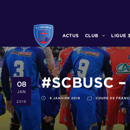
ACTUS
CLUB
LIGUE 
#SCBUSC – 
08
JAN
8 JANVIER 2019
COUPE DE FRANC
2019