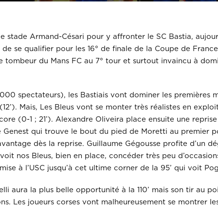
e stade Armand-Césari pour y affronter le SC Bastia, aujour
 de se qualifier pour les 16° de finale de la Coupe de France
aire tombeur du Mans FC au 7° tour et surtout invaincu à domi
00 spectateurs), les Bastiais vont dominer les premières mi
(12’). Mais, Les Bleus vont se monter très réalistes en expl
ore (0-1 ; 21’). Alexandre Oliveira place ensuite une repris
 Genest qui trouve le bout du pied de Moretti au premier pot
l’avantage dès la reprise. Guillaume Gégousse profite d’un
voit nos Bleus, bien en place, concéder très peu d’occasions
mise à l’USC jusqu’à cet ultime corner de la 95’ qui voit Po
 aura la plus belle opportunité à la 110’ mais son tir au poin
ions. Les joueurs corses vont malheureusement se montrer les