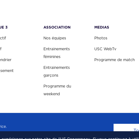
UE 3
ASSOCIATION
MEDIAS
ctif
Nos équipes
Photos
f
Entrainements
USC WebTv
féminines
endrier
Programme de match
Entrainements
ssement
garçons
Programme du
weekend
ice.
To