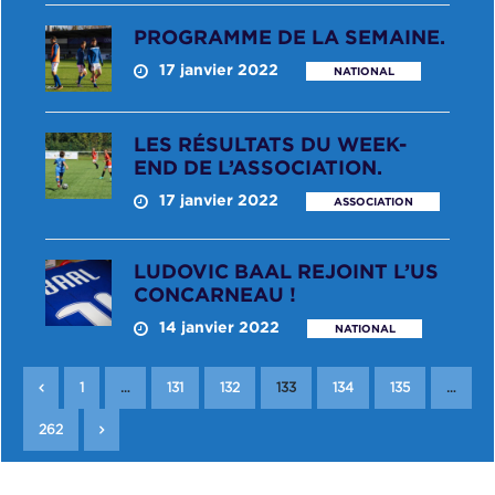
PROGRAMME DE LA SEMAINE.
17 janvier 2022
NATIONAL
LES RÉSULTATS DU WEEK-
END DE L’ASSOCIATION.
17 janvier 2022
ASSOCIATION
LUDOVIC BAAL REJOINT L’US
CONCARNEAU !
14 janvier 2022
NATIONAL
1
…
131
132
133
134
135
…
262