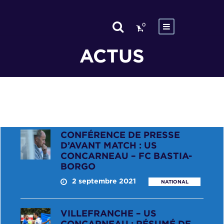
0
ACTUS
CONFÉRENCE DE PRESSE
D’AVANT MATCH : US
CONCARNEAU – FC BASTIA-
BORGO
2 septembre 2021
NATIONAL
VILLEFRANCHE – US
CONCARNEAU : RÉSUMÉ DE