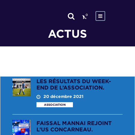
0
ACTUS
LES RÉSULTATS DU WEEK-
END DE L’ASSOCIATION.
20 décembre 2021
ASSOCIATION
FAISSAL MANNAI REJOINT
L’US CONCARNEAU.